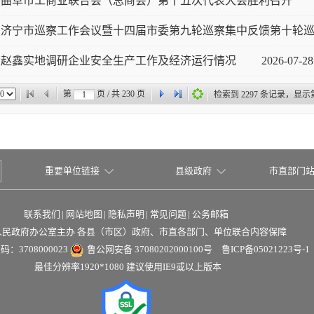
曲阜市工商业联合会（总商会）第十五次代表大会胜利召开
济宁市巡察工作会议暨十四届市委第九轮巡察集中反馈第十轮巡察
赵鑫实地调研企业安全生产工作及经济运行情况
2026-07-28
第
页 / 共
230
页
检索到
2297
条记录，显示
重要单位链接
县级政府
市直部门
联系我们
|
网站地图
|
隐私声明
|
常见问题
|
公务邮箱
人民政府办公室主办 各县（市区）政府、市直各部门、单位联合内容保障
：3708000023
鲁公网安备 37080202000100号
鲁ICP备05021223号-1
最佳分辨率1920*1080 建议使用IE9或以上版本