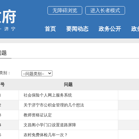
无障碍浏览
进入长者模式
首页
要闻动态
政务公开
政
问题
类别：
序号
问题
1
社会保险个人网上服务系统
2
关于济宁市公积金管理的几个想法
3
教师资格证认定
4
文昌阁小学门口设置道路屏障
5
农村免费体检几年一次？