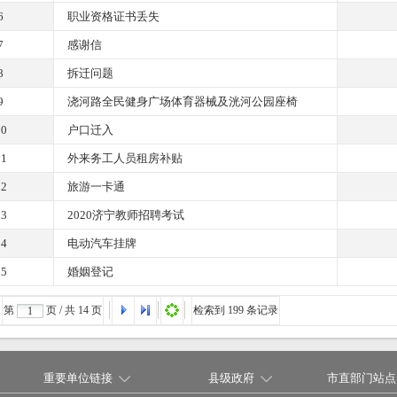
6
职业资格证书丢失
7
感谢信
8
拆迁问题
9
浇河路全民健身广场体育器械及洸河公园座椅
10
户口迁入
11
外来务工人员租房补贴
12
旅游一卡通
13
2020济宁教师招聘考试
14
电动汽车挂牌
15
婚姻登记
第
页 / 共
14
页
检索到 199 条记录
重要单位链接
县级政府
市直部门站点