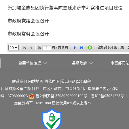
新加坡金鹰集团执行董事陈昱廷来济宁考察推进项目建设
市政府党组会议召开
市政府常务会议召开
第
页 / 共
9
页
检索到
164
条记录，
重要单位链接
县级政府
市直部门
联系我们
|
网站地图
|
隐私声明
|
常见问题
|
公务邮箱
人民政府办公室主办 各县（市区）政府、市直各部门、单位联合内容保障
：3708000023
鲁公网安备 37080202000100号
鲁ICP备05021223号-1
最佳分辨率1920*1080 建议使用IE9或以上版本