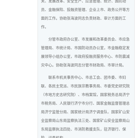
关、发展改革、安全生产、应急管理、统计、国防动
员、金融保险、投融资管理、企业上市、政务公开等方
面的工作。协助张海波同志负责
财政、审计方面的工
作。
分管市政府办公室、市发展和改革委员会、市应急
管理局、市统计局、市国防动员办公室，市金融稳定发
展领导小组办公室，市政府投融资服务中心、市防震减
灾中心。协助张海波同志分管市财政局、市审计局。
联系市机关事务中心、市总工会、团市委、市妇
联、各民主党派、市民族宗教事务局、市委党史研究院
（市地方史志研究院）、市档案馆，国家税务总局济宁
市税务局、人民银行济宁市分行、国家金融监督管理总
局济宁监管分局、国家统计局济宁调查队、国家矿山安
全监察局山东局监察执法三处、国家矿山安全监察局山
东局监察执法四处、市消防救援支队，驻济银行、保