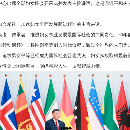
议中心出席全球妇女峰会开幕式并发表主旨讲话。这是习近平和
妇会精神 加速妇女全面发展新进程》的主旨讲话。
者、传承者，推进妇女事业发展是国际社会的共同责任。30年
《行动纲领》，将性别平等刻入时代议程，激励全世界的人们为之
。追求男女平等已经成为国际社会普遍共识，妇女赋权取得显著
女性走上国际舞台，演绎精彩人生、贡献智慧力量。