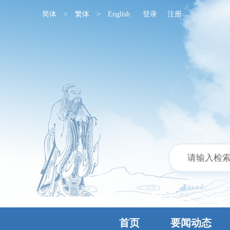
简体
>
繁体
>
English
登录
注册
首页
要闻动态