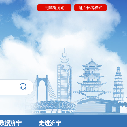
无障碍浏览
进入长者模式
数据济宁
走进济宁