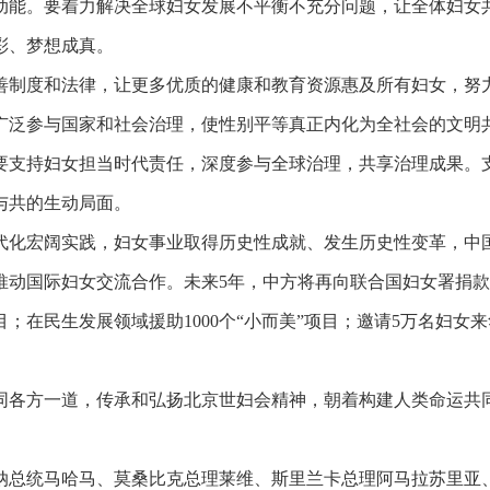
动能。要着力解决全球妇女发展不平衡不充分问题，让全体妇女
彩、梦想成真。
善制度和法律，让更多优质的健康和教育资源惠及所有妇女，努
广泛参与国家和社会治理，使性别平等真正内化为全社会的文明
要支持妇女担当时代责任，深度参与全球治理，共享治理成果。
与共的生动局面。
代化宏阔实践，妇女事业取得历史性成就、发生历史性变革，中国
动国际妇女交流合作。未来5年，中方将再向联合国妇女署捐款1
在民生发展领域援助1000个“小而美”项目；邀请5万名妇女
同各方一道，传承和弘扬北京世妇会精神，朝着构建人类命运共
纳总统马哈马、莫桑比克总理莱维、斯里兰卡总理阿马拉苏里亚