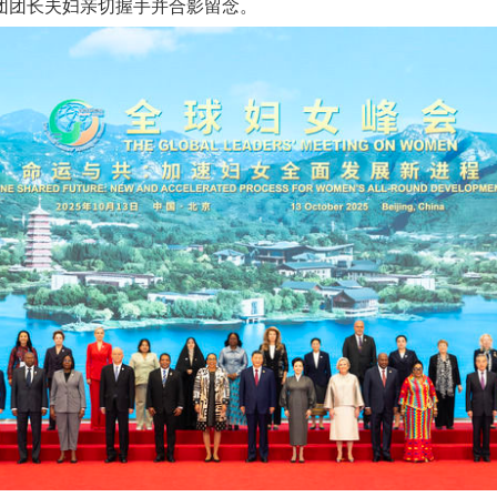
团团长夫妇亲切握手并合影留念。