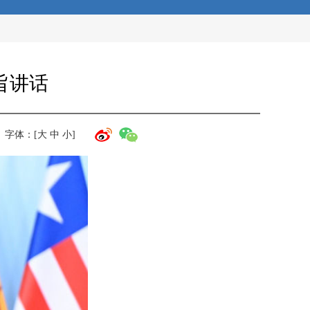
旨讲话
字体：[
大
中
小
]