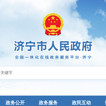
政务公开
政务服务
政民互动