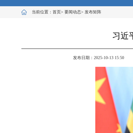
当前位置：
首页
>
要闻动态
>
发布矩阵
习近
发布日期：2025-10-13 15:50