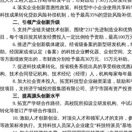
点人才工程人选工作站等研发平台，市财政给予50万元研发经
4. 落实企业创新普惠性政策。科技型中小企业使用共享
科技成果转化贷款风险补偿机制，给予最高35%的贷款风险补偿
二、引领产业创新升级
5. 支持产业链关键技术创新。围绕“231”先进制造业和
目，每个项目按其研发经费投入一定比例给予资助，最高100
6. 推进产业创新载体建设。经省级备案的新型研发机构
助。经国家或省认定（备案）的科技企业孵化器、众创空间、文
等方面绩效突出的，市财政分别给予最高30万元、15万元补助。
7. 促进科技成果转化。按省税务系统出具的享受税收优惠
构、技术合同登记机构、技术经纪（经理）人，机构每家每年最
8. 加大社会资本投入。拓宽科技型企业融资渠道，鼓励
技项目，支持济宁城投控股集团有限公司、济宁市国有资产投资
三、提高源头创新水平
9. 拓宽产学研合作路径。高校院所拟设立研发机构、中
转化等签订产学研合作项目。
10. 激励人才创新创业。对顶尖人才和领军人才的支持，
等政策标准执行。支持科技人员深入企业建立“科技特派员”基