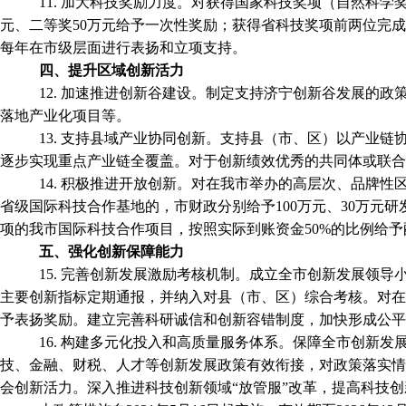
11. 加大科技奖励力度。对获得国家科技奖项（自然科学
元、二等奖50万元给予一次性奖励；获得省科技奖项前两位完成
每年在市级层面进行表扬和立项支持。
四、提升区域创新活力
12. 加速推进创新谷建设。制定支持济宁创新谷发展的
落地产业化项目等。
13. 支持县域产业协同创新。支持县（市、区）以产业链
逐步实现重点产业链全覆盖。对于创新绩效优秀的共同体或联合
14. 积极推进开放创新。对在我市举办的高层次、品牌
省级国际科技合作基地的，市财政分别给予100万元、30万元
项的我市国际科技合作项目，按照实际到账资金50%的比例给予配
五、强化创新保障能力
15. 完善创新发展激励考核机制。成立全市创新发展领
主要创新指标定期通报，并纳入对县（市、区）综合考核。对在
予表扬奖励。建立完善科研诚信和创新容错制度，加快形成公平
16. 构建多元化投入和高质量服务体系。保障全市创新
技、金融、财税、人才等创新发展政策有效衔接，对政策落实情
会创新活力。深入推进科技创新领域“放管服”改革，提高科技创