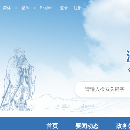
简体
>
繁体
>
English
登录
注册
首页
要闻动态
政务